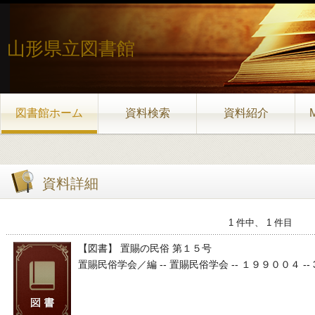
山形県立図書館
図書館ホーム
資料検索
資料紹介
資料詳細
1 件中、 1 件目
【図書】 置賜の民俗 第１５号
置賜民俗学会／編 -- 置賜民俗学会 -- １９９００４ -- 