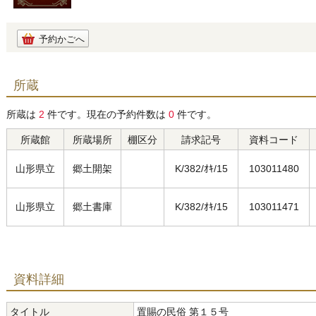
予約かごへ
所蔵
所蔵は
2
件です。現在の予約件数は
0
件です。
所蔵館
所蔵場所
棚区分
請求記号
資料コード
山形県立
郷土開架
K/382/ｵｷ/15
103011480
山形県立
郷土書庫
K/382/ｵｷ/15
103011471
資料詳細
タイトル
置賜の民俗 第１５号