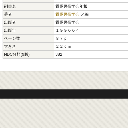
副書名
置賜民俗学会年報
著者
置賜民俗学会
／編
出版者
置賜民俗学会
出版年
１９９００４
ページ数
８７ｐ
大きさ
２２ｃｍ
NDC分類(9版)
382