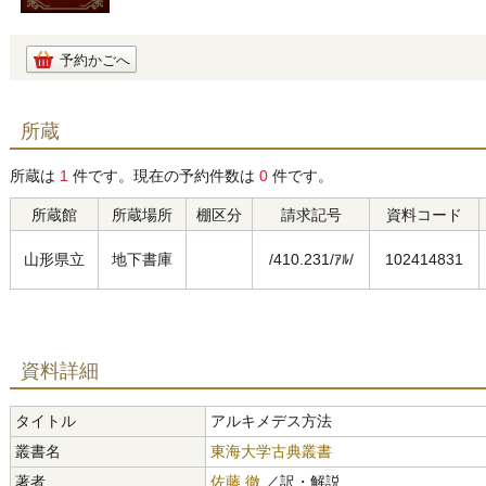
予約かごへ
所蔵
所蔵は
1
件です。現在の予約件数は
0
件です。
所蔵館
所蔵場所
棚区分
請求記号
資料コード
山形県立
地下書庫
/410.231/ｱﾙ/
102414831
資料詳細
タイトル
アルキメデス方法
叢書名
東海大学古典叢書
著者
佐藤 徹
／訳・解説