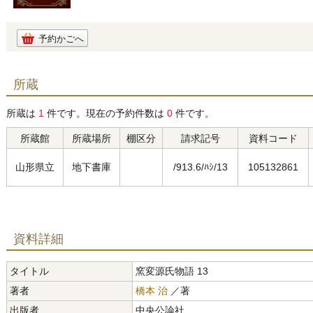
予約かごへ
所蔵
所蔵は
1
件です。現在の予約件数は
0
件です。
所蔵館
所蔵場所
棚区分
請求記号
資料コード
山形県立
地下書庫
/913.6/ﾊｼ/13
105132861
資料詳細
タイトル
窯変源氏物語 13
著者
橋本 治
／著
出版者
中央公論社