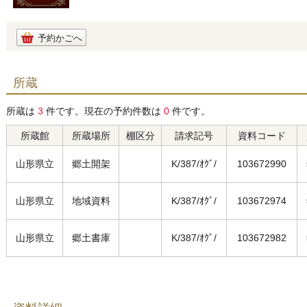
予約かごへ
所蔵
所蔵は
3
件です。現在の予約件数は
0
件です。
所蔵館
所蔵場所
棚区分
請求記号
資料コード
山形県立
郷土開架
K/387/ｵｸﾞ/
103672990
山形県立
地域資料
K/387/ｵｸﾞ/
103672974
山形県立
郷土書庫
K/387/ｵｸﾞ/
103672982