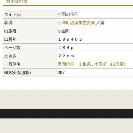
資料詳細
タイトル
小国の信仰
著者
小国町誌編集委員会
／編
出版者
小国町
出版年
１９９４０３
ページ数
４８４ｐ
大きさ
２２ｃｍ
一般件名
民間信仰 山形県
,
小国町（山形県）
NDC分類(9版)
387