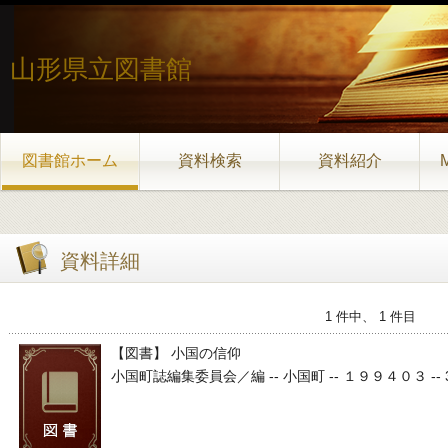
山形県立図書館
図書館ホーム
資料検索
資料紹介
資料詳細
1 件中、 1 件目
【図書】 小国の信仰
小国町誌編集委員会／編 -- 小国町 -- １９９４０３ -- 