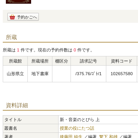
予約かごへ
所蔵
所蔵は
1
件です。現在の予約件数は
0
件です。
所蔵館
所蔵場所
棚区分
請求記号
資料コード
山形県立
地下書庫
/375.76/ｺﾞﾄ/1
102657580
資料詳細
タイトル
新・音楽のとびら 上
叢書名
授業の役にたつ話
著者
後藤田 純生
／編著,
繁下 和雄
／編著