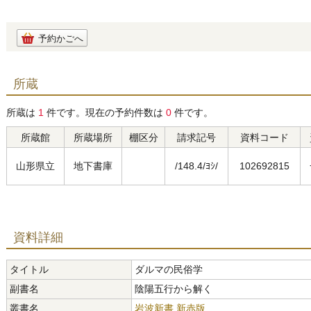
予約かごへ
所蔵
所蔵は
1
件です。現在の予約件数は
0
件です。
所蔵館
所蔵場所
棚区分
請求記号
資料コード
山形県立
地下書庫
/148.4/ﾖｼ/
102692815
資料詳細
タイトル
ダルマの民俗学
副書名
陰陽五行から解く
叢書名
岩波新書 新赤版