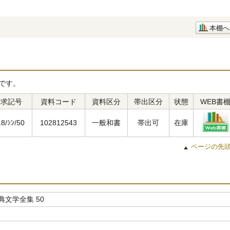
本棚へ
です。
請求記号
資料コード
資料区分
帯出区分
状態
WEB書
18/ｼﾝ/50
102812543
一般和書
帯出可
在庫
ページの先
文学全集 50