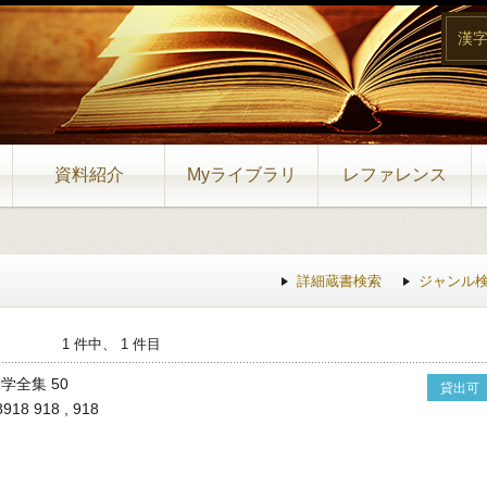
漢
資料紹介
Myライブラリ
レファレンス
詳細蔵書検索
ジャンル
1 件中、 1 件目
学全集 50
貸出可
8918 918 , 918