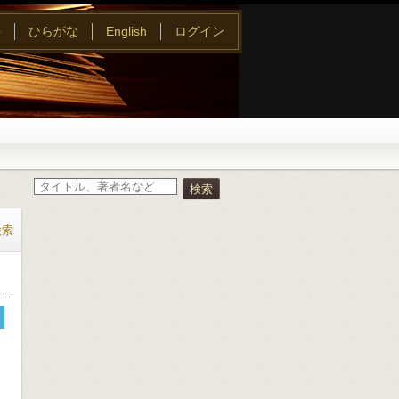
字
ひらがな
English
ログイン
検索