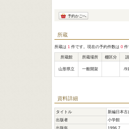
予約かごへ
所蔵
所蔵は
1
件です。現在の予約件数は
0
件
所蔵館
所蔵場所
棚区分
山形県立
一般開架
/9
資料詳細
タイトル
新編日本古典
出版者
小学館
出版年
1996.7