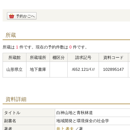
予約かごへ
所蔵
所蔵は
1
件です。現在の予約件数は
0
件です。
所蔵館
所蔵場所
棚区分
請求記号
資料コード
山形県立
地下書庫
/652.121/ｲﾉ/
102895147
資料詳細
タイトル
白神山地と青秋林道
副書名
地域開発と環境保全の社会学
著者
井上 孝夫
／著