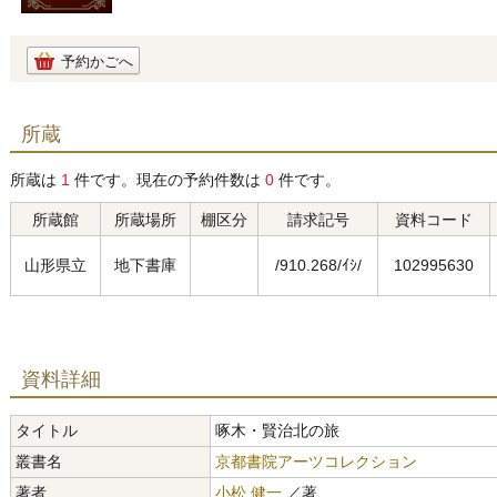
予約かごへ
所蔵
所蔵は
1
件です。現在の予約件数は
0
件です。
所蔵館
所蔵場所
棚区分
請求記号
資料コード
山形県立
地下書庫
/910.268/ｲｼ/
102995630
資料詳細
タイトル
啄木・賢治北の旅
叢書名
京都書院アーツコレクション
著者
小松 健一
／著