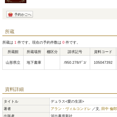
予約かごへ
所蔵
所蔵は
1
件です。現在の予約件数は
0
件です。
所蔵館
所蔵場所
棚区分
請求記号
資料コード
山形県立
地下書庫
/950.278/ﾃﾞﾕ/
105047392
資料詳細
タイトル
デュラス<愛の生涯>
著者
アラン・ヴィルコンドレ
／文,
田中 倫郎
出版者
河出書房新社