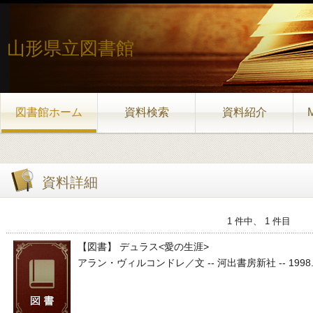
山形県立図書館
図書館ホーム
資料検索
資料紹介
資料詳細
1 件中、 1 件目
【図書】 デュラス<愛の生涯>
アラン・ヴィルコンドレ／文 -- 河出書房新社 -- 1998.3 -- 95