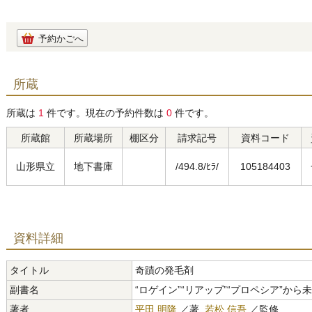
予約かごへ
所蔵
所蔵は
1
件です。現在の予約件数は
0
件です。
所蔵館
所蔵場所
棚区分
請求記号
資料コード
山形県立
地下書庫
/494.8/ﾋﾗ/
105184403
資料詳細
タイトル
奇蹟の発毛剤
副書名
“ロゲイン”“リアップ”“プロペシア”から
著者
平田 明隆
／著,
若松 信吾
／監修