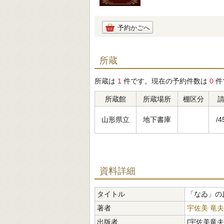
予約かごへ
所蔵
所蔵は
1
件です。現在の予約件数は
0
件
所蔵館
所蔵場所
棚区分
山形県立
地下書庫
/4
資料詳細
タイトル
「なゐ」の
著者
宇佐美 竜夫
出版者
[宇佐美竜夫