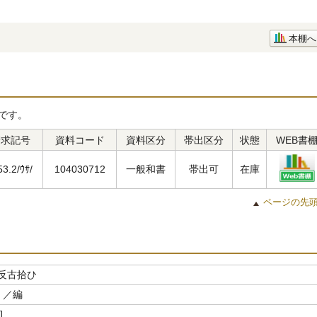
本棚へ
です。
請求記号
資料コード
資料区分
帯出区分
状態
WEB書
53.2/ｳｻ/
104030712
一般和書
帯出可
在庫
ページの先
反古拾ひ
／編
]