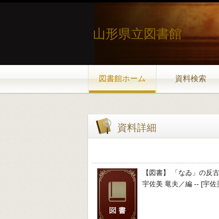
山形県立図書館
図書館ホーム
資料検索
資料詳細
【図書】 「なゐ」の反
宇佐美 竜夫／編 -- [宇佐美竜夫] 