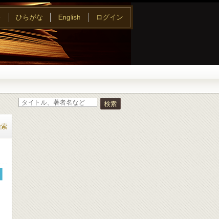
字
ひらがな
English
ログイン
検索