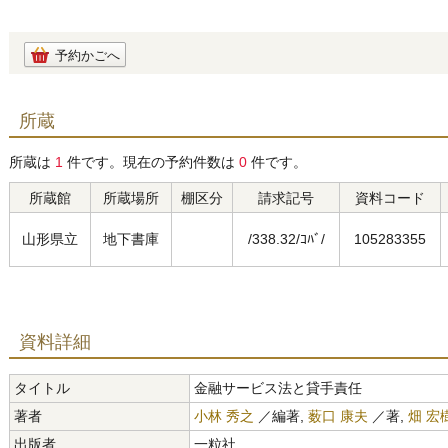
予約かごへ
所蔵
所蔵は
1
件です。現在の予約件数は
0
件です。
所蔵館
所蔵場所
棚区分
請求記号
資料コード
山形県立
地下書庫
/338.32/ｺﾊﾞ/
105283355
資料詳細
タイトル
金融サービス法と貸手責任
著者
小林 秀之
／編著,
薮口 康夫
／著,
畑 宏
出版者
一粒社