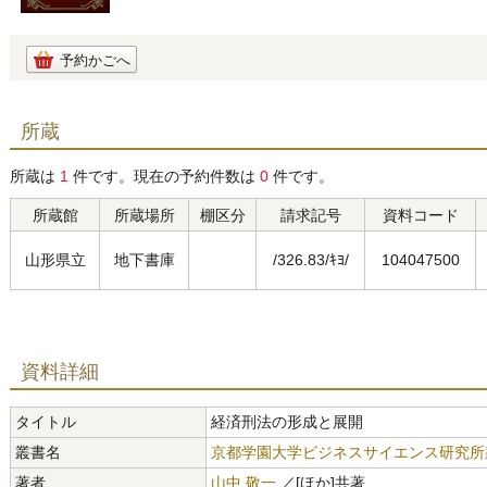
予約かごへ
所蔵
所蔵は
1
件です。現在の予約件数は
0
件です。
所蔵館
所蔵場所
棚区分
請求記号
資料コード
山形県立
地下書庫
/326.83/ｷﾖ/
104047500
資料詳細
タイトル
経済刑法の形成と展開
叢書名
京都学園大学ビジネスサイエンス研究所
著者
山中 敬一
／[ほか]共著