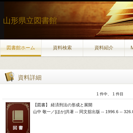
山形県立図書館
図書館ホーム
資料検索
資料紹介
資料詳細
1 件中、 1 件目
【図書】 経済刑法の形成と展開
山中 敬一／[ほか]共著 -- 同文舘出版 -- 1996.6 -- 326.833