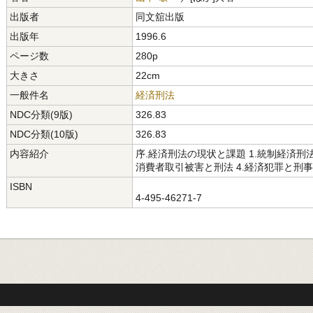
出版者
同文舘出版
出版年
1996.6
ページ数
280p
大きさ
22cm
一般件名
経済刑法
NDC分類(9版)
326.83
NDC分類(10版)
326.83
内容紹介
序.経済刑法の現状と課題 1.統制経済刑法
消費者取引被害と刑法 4.経済犯罪と刑
ISBN
4-495-46271-7