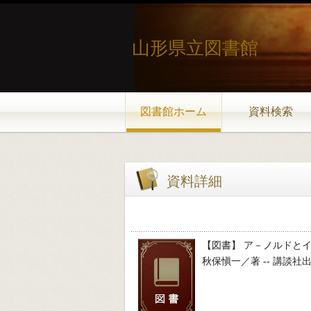
山形県立図書館
図書館ホーム
資料検索
資料詳細
【図書】 ア－ノルドと
秋保愼一／著 -- 講談社出