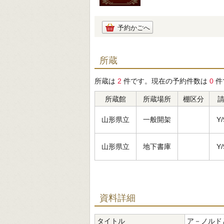
予約かごへ
所蔵
所蔵は
2
件です。現在の予約件数は
0
件
所蔵館
所蔵場所
棚区分
山形県立
一般開架
Y/
山形県立
地下書庫
Y/
資料詳細
タイトル
ア－ノルド