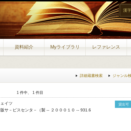
漢
資料紹介
Myライブラリ
レファレンス
詳細蔵書検索
ジャンル
1 件中、 1 件目
イェイツ
貸出可
版サ－ビスセンタ－（製 -- ２０００１０ -- 931.6