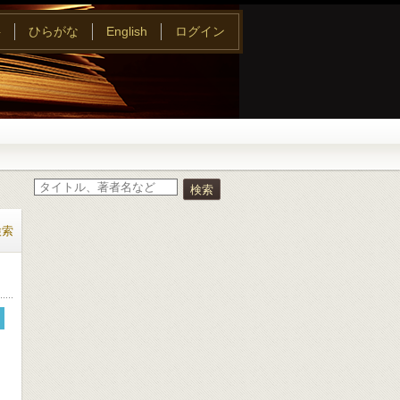
字
ひらがな
English
ログイン
検索