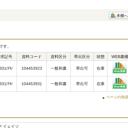
本棚へ
です。
請求記号
資料コード
資料区分
帯出区分
状態
WEB書
931/ｱｷ/
104453923
一般和書
帯出可
在庫
931/ｱｷ/
104453931
一般和書
帯出可
在庫
ページの先
とイェイツ