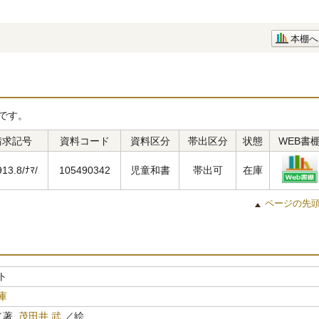
本棚へ
です。
請求記号
資料コード
資料区分
帯出区分
状態
WEB書
913.8/ﾅﾏ/
105490342
児童和書
帯出可
在庫
ページの先
ト
庫
著,
茂田井 武
／絵