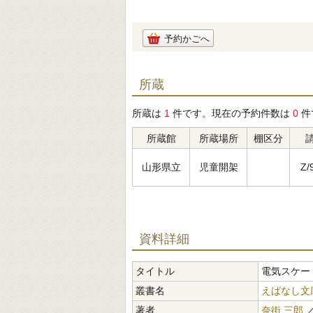
予約かごへ
所蔵
所蔵は
1
件です。現在の予約件数は
0
件
所蔵館
所蔵場所
棚区分
山形県立
児童開架
Z/
資料詳細
タイトル
電気スケー
叢書名
えばなし文
著者
奈街 三郎
／