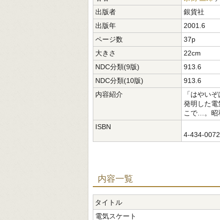
出版者
銀貨社
出版年
2001.6
ページ数
37p
大きさ
22cm
NDC分類(9版)
913.6
NDC分類(10版)
913.6
内容紹介
「はやいぞ
発明した電
こで…。昭
ISBN
4-434-007
内容一覧
タイトル
電気スケート