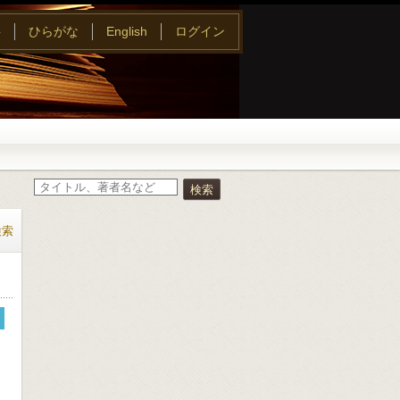
字
ひらがな
English
ログイン
検索