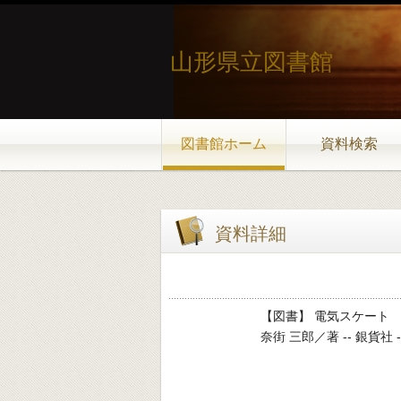
山形県立図書館
図書館ホーム
資料検索
資料詳細
【図書】 電気スケート
奈街 三郎／著 -- 銀貨社 -- 200