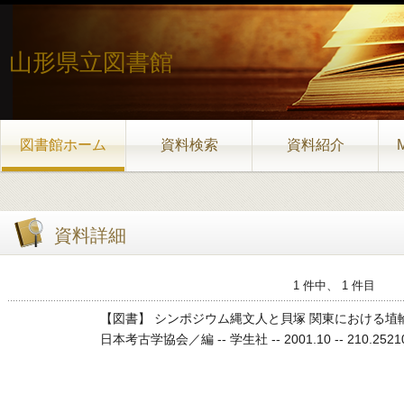
山形県立図書館
図書館ホーム
資料検索
資料紹介
資料詳細
1 件中、 1 件目
【図書】 シンポジウム縄文人と貝塚 関東における埴
日本考古学協会／編 -- 学生社 -- 2001.10 -- 210.25210.2