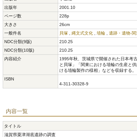
出版年
2001.10
ページ数
228p
大きさ
26cm
一般件名
貝塚
,
縄文式文化
,
埴輪
,
遺跡・遺物-関
NDC分類(9版)
210.25
NDC分類(10版)
210.25
内容紹介
1995年秋、茨城県で開催された日本
と貝塚」「関東における埴輪の生産と供
ける埴輪製作の様相」などを収録する。
ISBN
4-311-30328-9
内容一覧
タイトル
滋賀県粟津湖底遺跡の調査