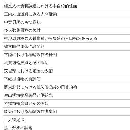
縄文人の食料調達における非自給的側面
三内丸山遺跡にみる人間活動
中妻貝塚のもつ意味
多人数集骨葬の検討
権現原貝塚の人骨集積から集落の人口構造を考える
縄文時代集落の諸問題
常陸における埴輪製作の様相
馬渡埴輪窯跡とその周辺
茨城県における埴輪の系譜
下総型埴輪の再評価
関東北部における低位置凸帯の円筒埴輪
生出塚埴輪窯製品と供給先
本郷埴輪窯跡とその周辺
関東における埴輪製作者集団
工人特定法
胎土分析の課題