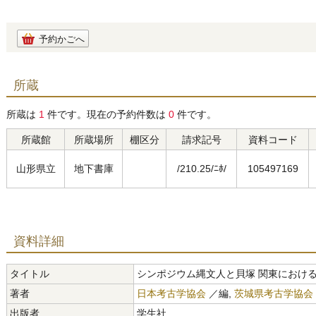
予約かごへ
所蔵
所蔵は
1
件です。現在の予約件数は
0
件です。
所蔵館
所蔵場所
棚区分
請求記号
資料コード
山形県立
地下書庫
/210.25/ﾆﾎ/
105497169
資料詳細
タイトル
シンポジウム縄文人と貝塚 関東におけ
著者
日本考古学協会
／編,
茨城県考古学協会
出版者
学生社