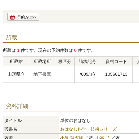
予約かごへ
所蔵
所蔵は
1
件です。現在の予約件数は
0
件です。
所蔵館
所蔵場所
棚区分
請求記号
資料コード
山形県立
地下書庫
/609/ｺｲ/
105601713
資料詳細
タイトル
単位のおはなし
叢書名
おはなし科学・技術シリーズ
著者
小泉 袈裟勝
／著,
山本 弘
／著