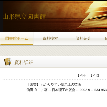
山形県立図書館
図書館ホーム
資料検索
資料紹介
資料詳細
1 件中、 1 件目
【図書】 わかりやすい空気圧の技術
仙田 良二／著 -- 日本理工出版会 -- 2002.9 -- 534.9534.9