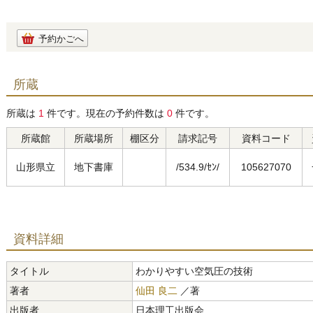
予約かごへ
所蔵
所蔵は
1
件です。現在の予約件数は
0
件です。
所蔵館
所蔵場所
棚区分
請求記号
資料コード
山形県立
地下書庫
/534.9/ｾﾝ/
105627070
資料詳細
タイトル
わかりやすい空気圧の技術
著者
仙田 良二
／著
出版者
日本理工出版会