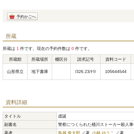
予約かごへ
所蔵
所蔵は
1
件です。現在の予約件数は
0
件です。
所蔵館
所蔵場所
棚区分
請求記号
資料コード
山形県立
地下書庫
/326.23/ﾄﾘ/
105644544
資料詳細
タイトル
虚誕
副書名
警察につくられた桶川ストーカー殺人事
著者
鳥越 俊太郎
／著,
小林 ゆうこ
／著