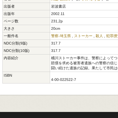
出版者
岩波書店
出版年
2002.11
ページ数
231,2p
大きさ
20cm
一般件名
警察-埼玉県
,
ストーカー
,
殺人
,
犯罪捜
NDC分類(9版)
317.7
NDC分類(10版)
317.7
内容紹介
桶川ストーカー事件は、警察によってつ
賠償を求める被害者遺族への警察の信じ
闘い続けた遺族の記録。果たして市民は
ISBN
4-00-022522-7