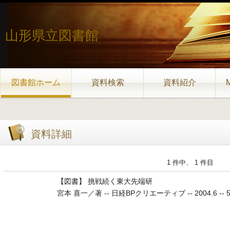
山形県立図書館
図書館ホーム
資料検索
資料紹介
資料詳細
1 件中、 1 件目
【図書】 挑戦続く東大先端研
宮本 喜一／著 -- 日経BPクリエーティブ -- 2004.6 -- 507.6