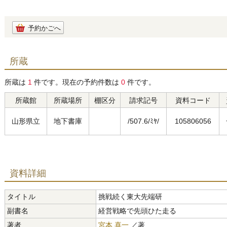
予約かごへ
所蔵
所蔵は
1
件です。現在の予約件数は
0
件です。
所蔵館
所蔵場所
棚区分
請求記号
資料コード
山形県立
地下書庫
/507.6/ﾐﾔ/
105806056
資料詳細
タイトル
挑戦続く東大先端研
副書名
経営戦略で先頭ひた走る
著者
宮本 喜一
／著