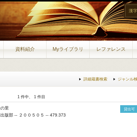
漢
資料紹介
Myライブラリ
レファレンス
詳細蔵書検索
ジャンル
1 件中、 1 件目
リの里
貸出可
部 -- ２００５０５ -- 479.373