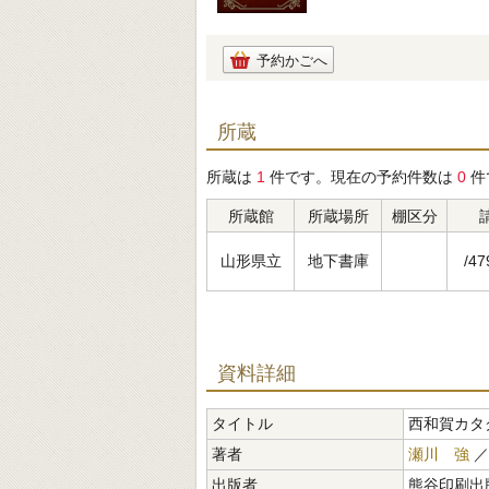
予約かごへ
所蔵
所蔵は
1
件です。現在の予約件数は
0
件
所蔵館
所蔵場所
棚区分
山形県立
地下書庫
/47
資料詳細
タイトル
西和賀カタ
著者
瀬川 強
出版者
熊谷印刷出