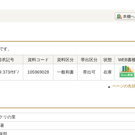
本棚へ
です。
請求記号
資料コード
資料区分
帯出区分
状態
WEB書
9.373/ｾｶﾞ/
105969028
一般和書
帯出可
在庫
ページの先
クリの里
／著
版部