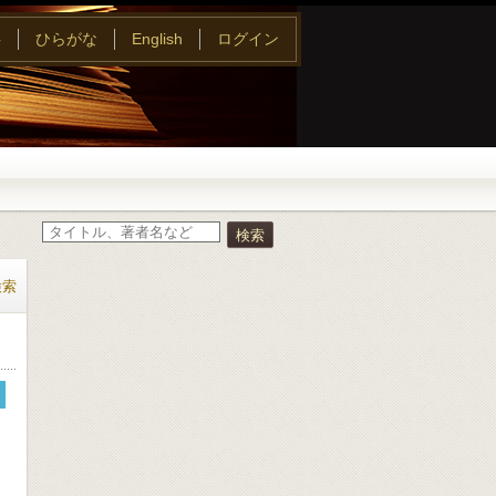
字
ひらがな
English
ログイン
検索