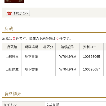
予約かごへ
所蔵
所蔵は
2
件です。現在の予約件数は
0
件です。
所蔵館
所蔵場所
棚区分
請求記号
資料コード
山形県立
地下書庫
Y/704.9/ｷﾑ/
100398065
山形県立
地下書庫
Y/704.9/ｷﾑ/
100398057
資料詳細
タイトル
女坂界隈