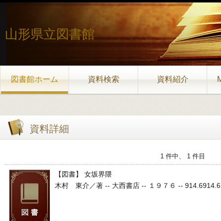
山形県立図書館
図書館ホーム
資料検索
資料紹介
資料詳細
1 件中、 1 件目
【図書】 女坂界隈
木村 東介／著 -- 大西書店 -- １９７６ -- 914.6914.6 91