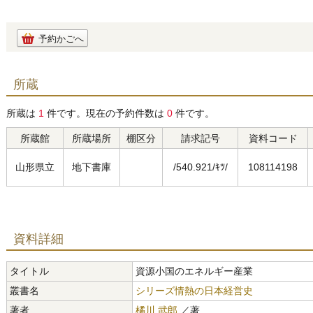
予約かごへ
所蔵
所蔵は
1
件です。現在の予約件数は
0
件です。
所蔵館
所蔵場所
棚区分
請求記号
資料コード
山形県立
地下書庫
/540.921/ｷﾂ/
108114198
資料詳細
タイトル
資源小国のエネルギー産業
叢書名
シリーズ情熱の日本経営史
著者
橘川 武郎
／著