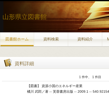
山形県立図書館
図書館ホーム
資料検索
資料紹介
資料詳細
1 件中、 1 件目
【図書】 資源小国のエネルギー産業
橘川 武郎／著 -- 芙蓉書房出版 -- 2009.1 -- 540.921540.