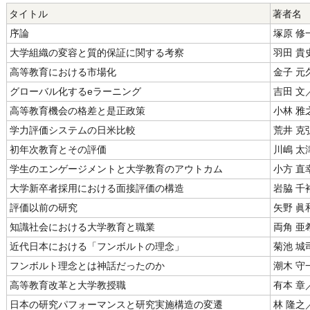
タイトル
著者名
序論
塚原 修
大学組織の変容と質的保証に関する考察
羽田 貴
高等教育における市場化
金子 元
グローバル化するeラーニング
吉田 文
高等教育機会の格差と是正政策
小林 雅
学力評価システムの日米比較
荒井 克
初年次教育とその評価
川嶋 太
学生のエンゲージメントと大学教育のアウトカム
小方 直
大学新卒者採用における面接評価の構造
岩脇 千
評価以前の研究
矢野 眞
知識社会における大学教育と職業
両角 亜
近代日本における「フンボルトの理念」
菊池 城
フンボルト理念とは神話だったのか
潮木 守
高等教育改革と大学教授職
有本 章
日本の研究パフォーマンスと研究実施構造の変遷
林 隆之