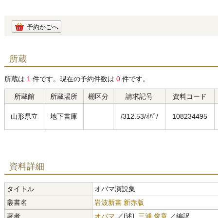
予約かごへ
所蔵
所蔵は
1
件です。現在の予約件数は
0
件です。
所蔵館
所蔵場所
棚区分
請求記号
資料コード
山形県立
地下書庫
/312.53/ｵﾊﾞ/
108234495
資料詳細
タイトル
オバマ演説集
叢書名
岩波新書 新赤版
著者
オバマ
／[述],
三浦 俊章
／編訳