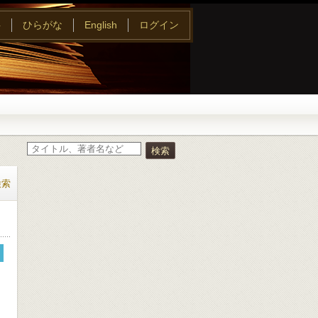
字
ひらがな
English
ログイン
検索