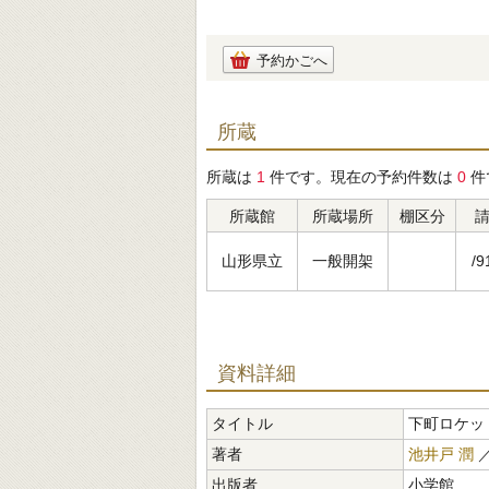
予約かごへ
所蔵
所蔵は
1
件です。現在の予約件数は
0
件
所蔵館
所蔵場所
棚区分
山形県立
一般開架
/9
資料詳細
タイトル
下町ロケット 
著者
池井戸 潤
出版者
小学館