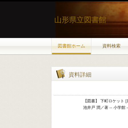
山形県立図書館
図書館ホーム
資料検索
資料詳細
【図書】 下町ロケット [1
池井戸 潤／著 -- 小学館 -- 201