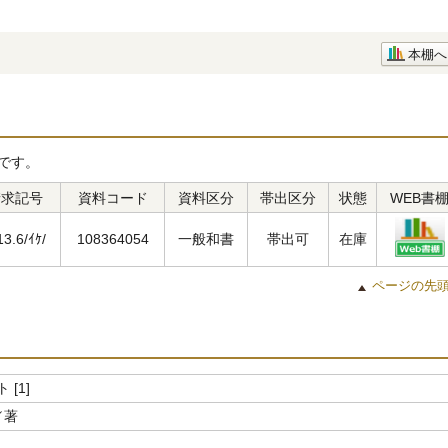
本棚へ
です。
請求記号
資料コード
資料区分
帯出区分
状態
WEB書
13.6/ｲｹ/
108364054
一般和書
帯出可
在庫
ページの先
[1]
／著