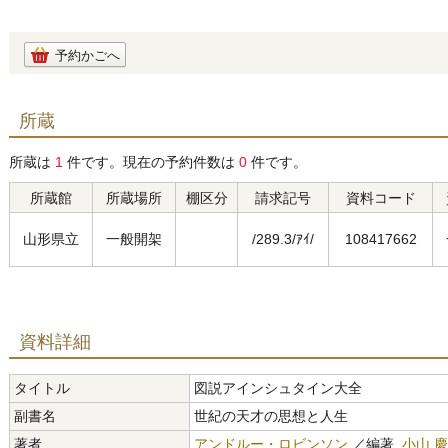
予約かごへ
所蔵
所蔵は
1
件です。現在の予約件数は
0
件です。
所蔵館
所蔵場所
棚区分
請求記号
資料コード
山形県立
一般開架
/289.3/ｱｲ/
108417662
資料詳細
タイトル
図説アインシュタイン大全
副書名
世紀の天才の思想と人生
著者
アンドルー・ロビンソン
／編著,
小山 