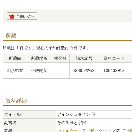
予約かごへ
所蔵
所蔵は
1
件です。現在の予約件数は
0
件です。
所蔵館
所蔵場所
棚区分
請求記号
資料コード
山形県立
一般開架
/289.3/ｱｲ/2
108432912
資料詳細
タイトル
アインシュタイン 下
副書名
その生涯と宇宙
著者
ウォルター・アイザックソン
／著,
二間