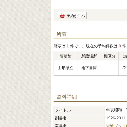
予約かごへ
所蔵
所蔵は
1
件です。現在の予約件数は
0
件
所蔵館
所蔵場所
棚区分
山形県立
地下書庫
/2
資料詳細
タイトル
年表昭和・
副書名
1926-2011
叢書名
岩波ブック