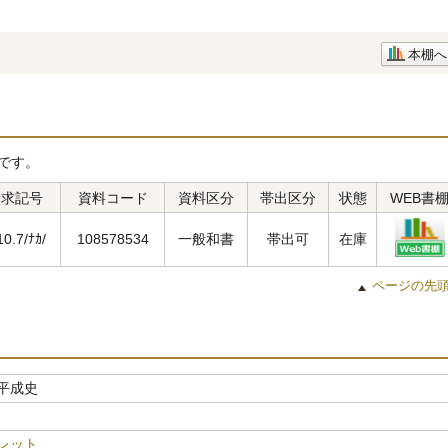
本棚へ
です。
請求記号
資料コード
資料区分
帯出区分
状態
WEB書
10.7/ﾅｶ/
108578534
一般和書
帯出可
在庫
ページの先
平成史
レット