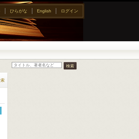
字
ひらがな
English
ログイン
検索