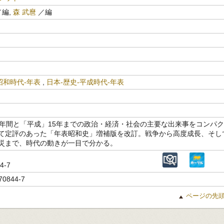
編,
森 武麿
／編
昭和時代-年表
,
日本-歴史-平成時代-年表
4年間と「平成」15年までの政治・経済・社会の主要な出来事をコンパク
て定評のあった「年表昭和史」増補版を改訂。戦争から高度成長、そし
災まで、時代の動きが一目で分かる。
44-7
70844-7
ページの先