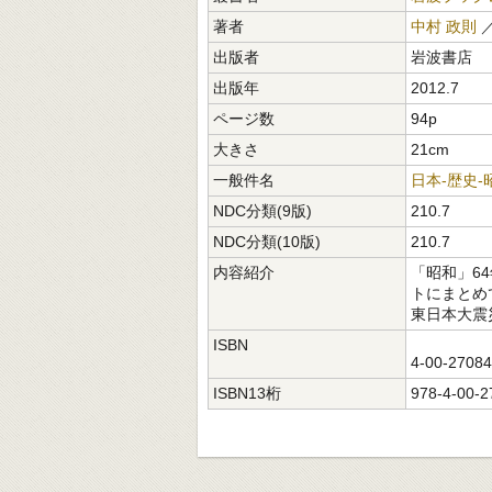
著者
中村 政則
／
出版者
岩波書店
出版年
2012.7
ページ数
94p
大きさ
21cm
一般件名
日本-歴史-
NDC分類(9版)
210.7
NDC分類(10版)
210.7
内容紹介
「昭和」6
トにまとめ
東日本大震
ISBN
4-00-2708
ISBN13桁
978-4-00-2