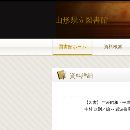
山形県立図書館
図書館ホーム
資料検索
資料詳細
【図書】 年表昭和・平
中村 政則／編 -- 岩波書店 -- 2