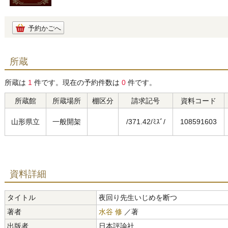
予約かごへ
所蔵
所蔵は
1
件です。現在の予約件数は
0
件です。
所蔵館
所蔵場所
棚区分
請求記号
資料コード
山形県立
一般開架
/371.42/ﾐｽﾞ/
108591603
資料詳細
タイトル
夜回り先生いじめを断つ
著者
水谷 修
／著
出版者
日本評論社