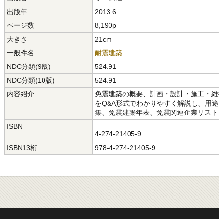
出版年
2013.6
ページ数
8,190p
大きさ
21cm
一般件名
耐震建築
NDC分類(9版)
524.91
NDC分類(10版)
524.91
内容紹介
免震建築の概要、計画・設計・施工・維
をQ&A形式でわかりやすく解説し、用
集、免震建築年表、免震関連企業リスト
ISBN
4-274-21405-9
ISBN13桁
978-4-274-21405-9