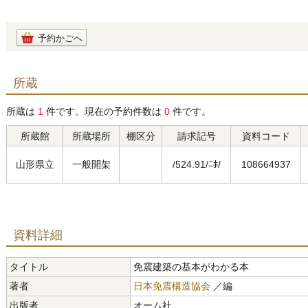
予約かごへ
所蔵
所蔵は
1
件です。現在の予約件数は
0
件です。
所蔵館
所蔵場所
棚区分
請求記号
資料コード
山形県立
一般開架
/524.91/ﾆﾎ/
108664937
資料詳細
タイトル
免震建築の基本がわかる本
著者
日本免震構造協会
／編
出版者
オーム社