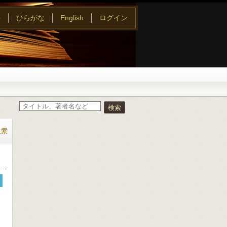
字
ひらがな
English
ログイン
検索