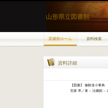
山形県立図書館
図書館ホーム
資料検索
資料詳細
【図書】 修験道小事典
宮家 準／著 -- 法藏館 -- 2015