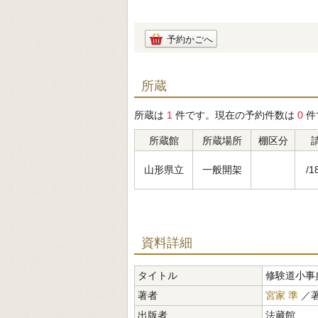
予約かごへ
所蔵
所蔵は
1
件です。現在の予約件数は
0
件
所蔵館
所蔵場所
棚区分
山形県立
一般開架
/1
資料詳細
タイトル
修験道小事
著者
宮家 準
／
出版者
法藏館