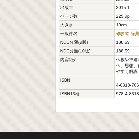
出版年
2015.1
ページ数
229,9p
大きさ
19cm
一般件名
修験道-辞
NDC分類(9版)
188.59
NDC分類(10版)
188.59
内容紹介
仏教や神道
仏、思想、
やすく解説
ISBN
4-8318-70
ISBN13桁
978-4-8318