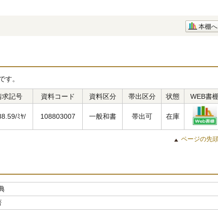
本棚へ
です。
請求記号
資料コード
資料区分
帯出区分
状態
WEB書
88.59/ﾐﾔ/
108803007
一般和書
帯出可
在庫
ページの先
典
著