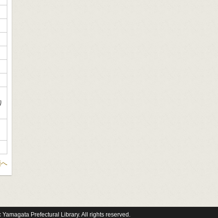
り
頭へ
 Yamagata Prefectural Library. All rights reserved.