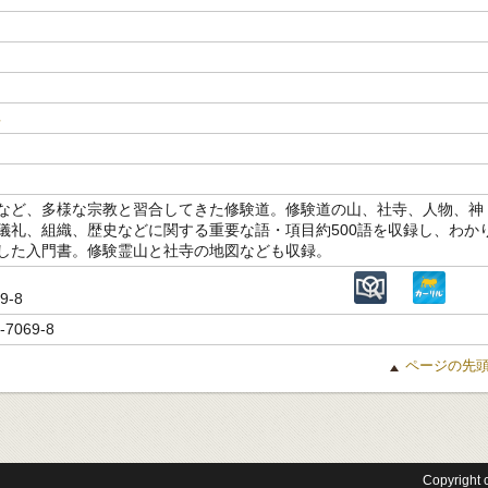
典
など、多様な宗教と習合してきた修験道。修験道の山、社寺、人物、神
儀礼、組織、歴史などに関する重要な語・項目約500語を収録し、わか
した入門書。修験霊山と社寺の地図なども収録。
69-8
-7069-8
ページの先
Copyright c