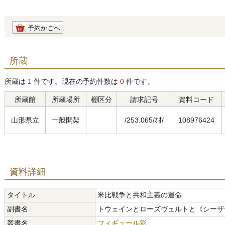
予約かごへ
所蔵
所蔵は
1
件です。現在の予約件数は
0
件です。
所蔵館
所蔵場所
棚区分
請求記号
資料コード
山形県立
一般開架
/253.065/ｵｵ/
108976424
資料詳細
タイトル
米比戦争と共和主義の運命
副書名
トウェインとローズヴェルトと《シーザ
叢書名
フィギュール彩