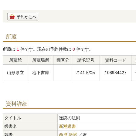
予約かごへ
所蔵
所蔵は
1
件です。現在の予約件数は
0
件です。
所蔵館
所蔵場所
棚区分
請求記号
資料コード
山形県立
地下書庫
/141.5/ﾆｼ/
108984427
資料詳細
タイトル
逆説の法則
叢書名
新潮選書
著者
西成 活裕
／著