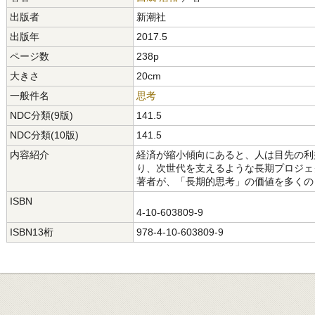
出版者
新潮社
出版年
2017.5
ページ数
238p
大きさ
20cm
一般件名
思考
NDC分類(9版)
141.5
NDC分類(10版)
141.5
内容紹介
経済が縮小傾向にあると、人は目先の利
り、次世代を支えるような長期プロジェ
著者が、「長期的思考」の価値を多くの
ISBN
4-10-603809-9
ISBN13桁
978-4-10-603809-9