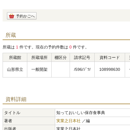
予約かごへ
所蔵
所蔵は
1
件です。現在の予約件数は
0
件です。
所蔵館
所蔵場所
棚区分
請求記号
資料コード
山形県立
一般開架
/596/ｼﾞﾂ/
108998630
資料詳細
タイトル
知っておいしい保存食事典
著者
実業之日本社
／編
出版者
実業之日本社