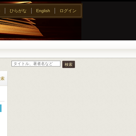
字
ひらがな
English
ログイン
検索