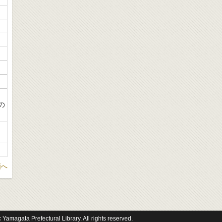
の
頭へ
 Yamagata Prefectural Library. All rights reserved.