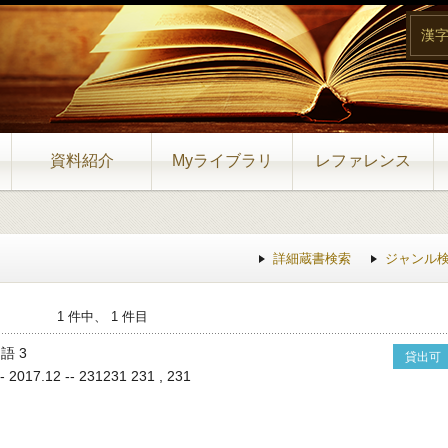
漢
資料紹介
Myライブラリ
レファレンス
詳細蔵書検索
ジャンル
1 件中、 1 件目
語 3
貸出可
17.12 -- 231231 231 , 231