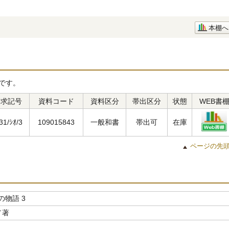
本棚へ
です。
請求記号
資料コード
資料区分
帯出区分
状態
WEB書
31/ｼｵ/3
109015843
一般和書
帯出可
在庫
ページの先
の物語 3
／著