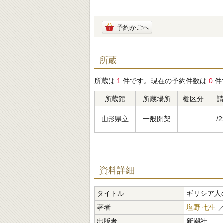
予約かごへ
所蔵
所蔵は
1
件です。現在の予約件数は
0
件
所蔵館
所蔵場所
棚区分
山形県立
一般開架
/2
資料詳細
タイトル
ギリシア人
著者
塩野 七生
出版者
新潮社