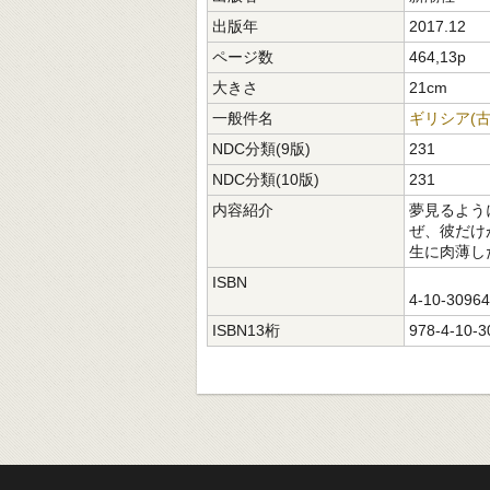
出版年
2017.12
ページ数
464,13p
大きさ
21cm
一般件名
ギリシア(古
NDC分類(9版)
231
NDC分類(10版)
231
内容紹介
夢見るよう
ぜ、彼だけ
生に肉薄し
ISBN
4-10-3096
ISBN13桁
978-4-10-3