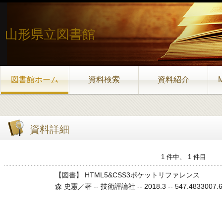
山形県立図書館
図書館ホーム
資料検索
資料紹介
資料詳細
1 件中、 1 件目
【図書】 HTML5&CSS3ポケットリファレンス
森 史憲／著 -- 技術評論社 -- 2018.3 -- 547.4833007.645