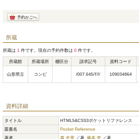
予約かごへ
所蔵
所蔵は
1
件です。現在の予約件数は
0
件です。
所蔵館
所蔵場所
棚区分
請求記号
資料コード
山形県立
コンピ
/007.645/ﾓﾘ/
109034864
資料詳細
タイトル
HTML5&CSS3ポケットリファレンス
叢書名
Pocket Reference
著者
森 史憲
／著,
藤本 壱
／著