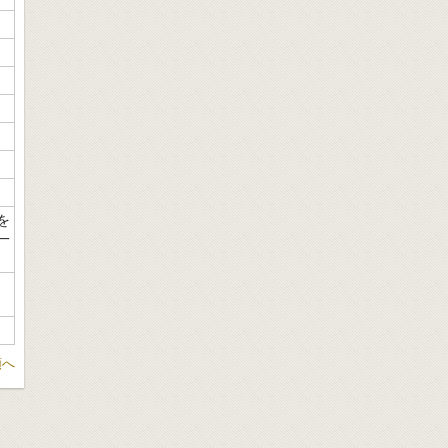
を
一
頭へ