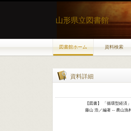
山形県立図書館
図書館ホーム
資料検索
資料詳細
【図書】 「循環型経済
藤山 浩／編著 -- 農山漁村文化協会