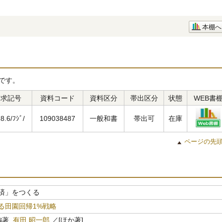
本棚へ
です。
請求記号
資料コード
資料区分
帯出区分
状態
WEB書
8.6/ﾌｼﾞ/
109038487
一般和書
帯出可
在庫
ページの先
済」をつくる
る田園回帰1%戦略
著,
有田 昭一郎
／[ほか著]