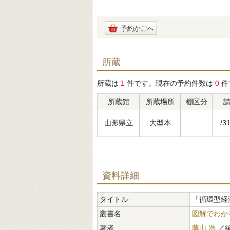
予約かごへ
所蔵
所蔵は
1
件です。現在の予約件数は
0
件
所蔵館
所蔵場所
棚区分
山形県立
大型本
/31
資料詳細
タイトル
「循環型経
叢書名
図解でわか
著者
藤山 浩
／編