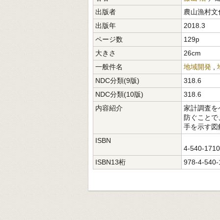
出版者
農山漁村文
出版年
2018.3
ページ数
129p
大きさ
26cm
一般件名
地域開発
,
NDC分類(9版)
318.6
NDC分類(10版)
318.6
内容紹介
家計調査を
防ぐことで
手を示す図
ISBN
4-540-171
ISBN13桁
978-4-540-