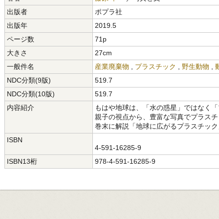
出版者
ポプラ社
出版年
2019.5
ページ数
71p
大きさ
27cm
一般件名
産業廃棄物
,
プラスチック
,
野生動物
,
NDC分類(9版)
519.7
NDC分類(10版)
519.7
内容紹介
もはや地球は、「水の惑星」ではなく「
親子の視点から、豊富な写真でプラスチ
巻末に解説「地球に広がるプラスチック
ISBN
4-591-16285-9
ISBN13桁
978-4-591-16285-9