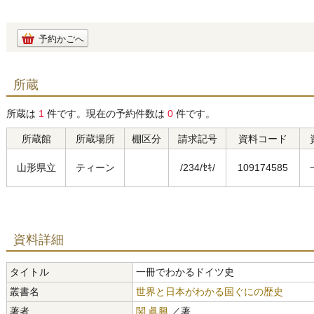
予約かごへ
所蔵
所蔵は
1
件です。現在の予約件数は
0
件です。
所蔵館
所蔵場所
棚区分
請求記号
資料コード
山形県立
ティーン
/234/ｾｷ/
109174585
資料詳細
タイトル
一冊でわかるドイツ史
叢書名
世界と日本がわかる国ぐにの歴史
著者
関 眞興
／著