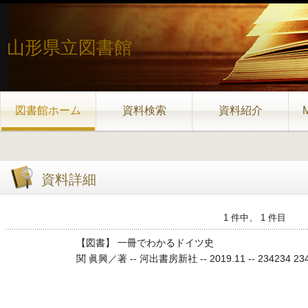
山形県立図書館
図書館ホーム
資料検索
資料紹介
資料詳細
1 件中、 1 件目
【図書】 一冊でわかるドイツ史
関 眞興／著 -- 河出書房新社 -- 2019.11 -- 234234 234 