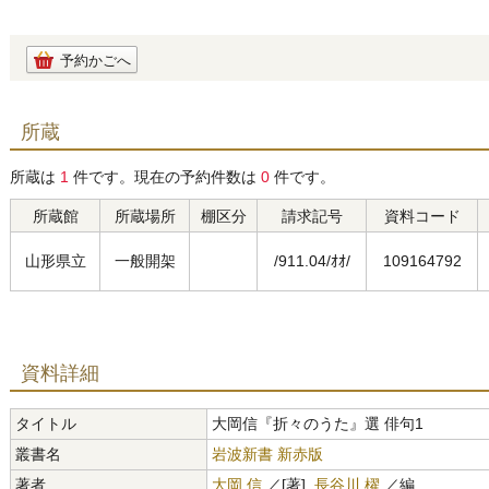
予約かごへ
所蔵
所蔵は
1
件です。現在の予約件数は
0
件です。
所蔵館
所蔵場所
棚区分
請求記号
資料コード
山形県立
一般開架
/911.04/ｵｵ/
109164792
資料詳細
タイトル
大岡信『折々のうた』選 俳句1
叢書名
岩波新書 新赤版
著者
大岡 信
／[著],
長谷川 櫂
／編