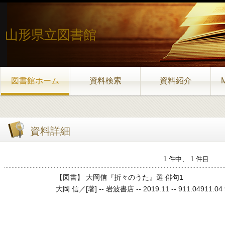
山形県立図書館
図書館ホーム
資料検索
資料紹介
資料詳細
1 件中、 1 件目
【図書】 大岡信『折々のうた』選 俳句1
大岡 信／[著] -- 岩波書店 -- 2019.11 -- 911.04911.04 9