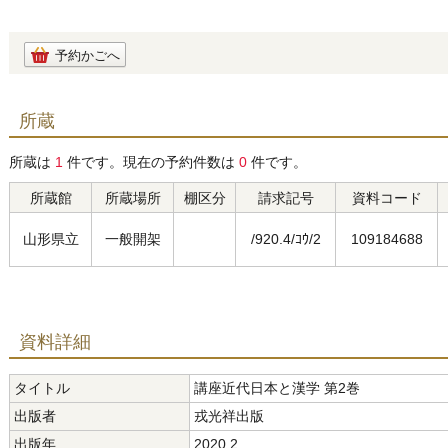
予約かごへ
所蔵
所蔵は
1
件です。現在の予約件数は
0
件です。
所蔵館
所蔵場所
棚区分
請求記号
資料コード
山形県立
一般開架
/920.4/ｺｳ/2
109184688
資料詳細
タイトル
講座近代日本と漢学 第2巻
出版者
戎光祥出版
出版年
2020.2