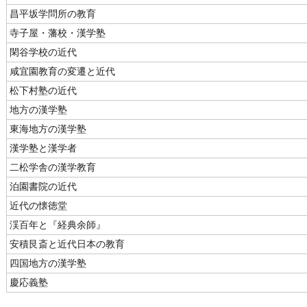
昌平坂学問所の教育
寺子屋・藩校・漢学塾
閑谷学校の近代
咸宜園教育の変遷と近代
松下村塾の近代
地方の漢学塾
東海地方の漢学塾
漢学塾と漢学者
二松学舎の漢学教育
泊園書院の近代
近代の懐徳堂
渓百年と『経典余師』
安積艮斎と近代日本の教育
四国地方の漢学塾
慶応義塾