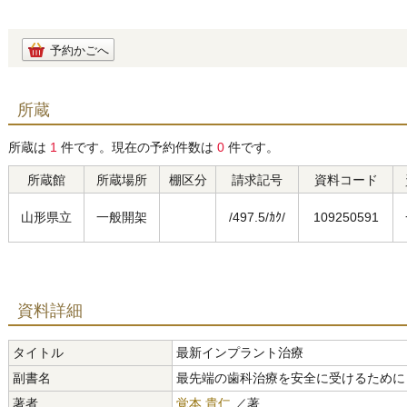
予約かごへ
所蔵
所蔵は
1
件です。現在の予約件数は
0
件です。
所蔵館
所蔵場所
棚区分
請求記号
資料コード
山形県立
一般開架
/497.5/ｶｸ/
109250591
資料詳細
タイトル
最新インプラント治療
副書名
最先端の歯科治療を安全に受けるために
著者
覚本 貴仁
／著