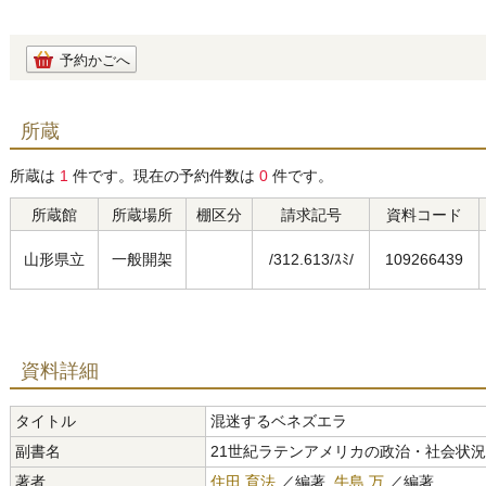
予約かごへ
所蔵
所蔵は
1
件です。現在の予約件数は
0
件です。
所蔵館
所蔵場所
棚区分
請求記号
資料コード
山形県立
一般開架
/312.613/ｽﾐ/
109266439
資料詳細
タイトル
混迷するベネズエラ
副書名
21世紀ラテンアメリカの政治・社会状況
著者
住田 育法
／編著,
牛島 万
／編著