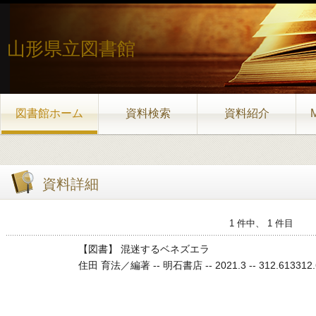
山形県立図書館
図書館ホーム
資料検索
資料紹介
資料詳細
1 件中、 1 件目
【図書】 混迷するベネズエラ
住田 育法／編著 -- 明石書店 -- 2021.3 -- 312.613312.61