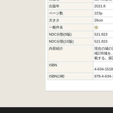
出版年
2021.8
ページ数
223p
大きさ
26cm
一般件名
城
NDC分類(9版)
521.823
NDC分類(10版)
521.823
内容紹介
現在の城の
城135城
載する。探
ISBN
4-634-151
ISBN13桁
978-4-634-