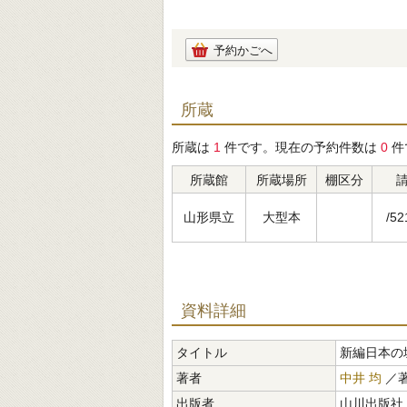
予約かごへ
所蔵
所蔵は
1
件です。現在の予約件数は
0
件
所蔵館
所蔵場所
棚区分
山形県立
大型本
/52
資料詳細
タイトル
新編日本の
著者
中井 均
／
出版者
山川出版社