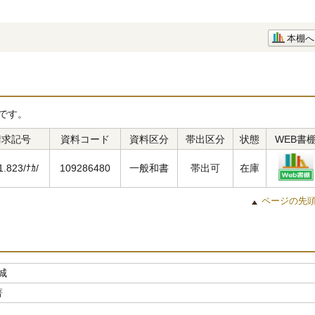
本棚へ
です。
請求記号
資料コード
資料区分
帯出区分
状態
WEB書
1.823/ﾅｶ/
109286480
一般和書
帯出可
在庫
ページの先
城
著