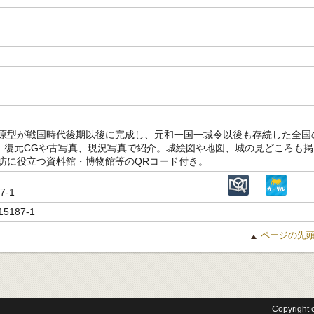
原型が戦国時代後期以後に完成し、元和一国一城令以後も存続した全国
を、復元CGや古写真、現況写真で紹介。城絵図や地図、城の見どころも掲
訪に役立つ資料館・博物館等のQRコード付き。
87-1
15187-1
ページの先
Copyright c