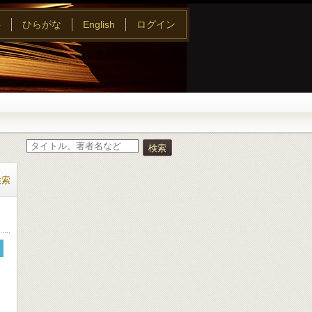
字
ひらがな
English
ログイン
検索