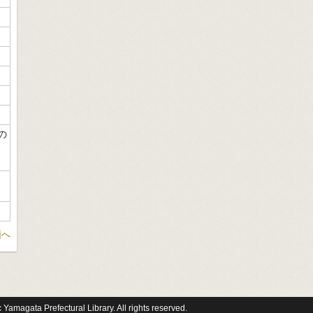
の
頭へ
 Yamagata Prefectural Library. All rights reserved.