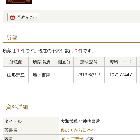
予約かごへ
所蔵
所蔵は
1
件です。現在の予約件数は
0
件です。
所蔵館
所蔵場所
棚区分
請求記号
資料コード
山形県立
地下書庫
/913.6/ｱｶﾞ/
107177447
資料詳細
タイトル
大和武尊と神功皇后
叢書名
倭の国から日本へ
著者
阿上 万寿子
／著