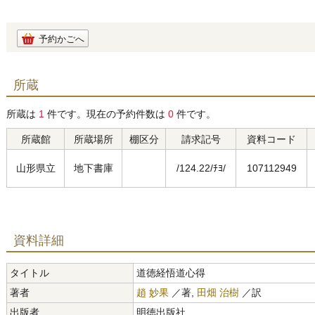
予約かごへ
所蔵
所蔵は
1
件です。現在の予約件数は
0
件です。
所蔵館
所蔵場所
棚区分
請求記号
資料コード
山形県立
地下書庫
/124.22/ﾁﾖ/
107112949
資料詳細
タイトル
道徳経悟道心得
著者
趙 妙果
／著,
田畑 治樹
／訳
出版者
明徳出版社