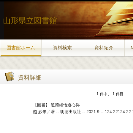
山形県立図書館
図書館ホーム
資料検索
資料紹介
資料詳細
1 件中、 1 件目
【図書】 道徳経悟道心得
趙 妙果／著 -- 明徳出版社 -- 2021.9 -- 124.22124.22 12