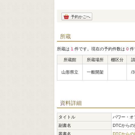
予約かごへ
所蔵
所蔵は
1
件です。現在の予約件数は
0
件
所蔵館
所蔵場所
棚区分
山形県立
一般開架
/3
資料詳細
タイトル
パワー・オ
副書名
DTCからの
叢書名
DTCから