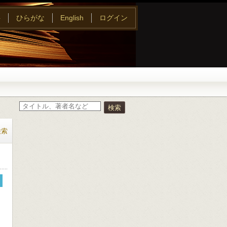
字
ひらがな
English
ログイン
検索