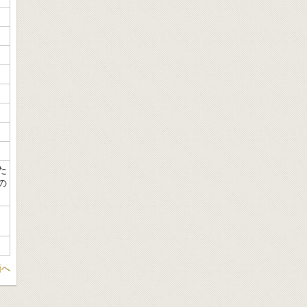
た
の
頭へ