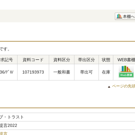
本棚へ
です。
請求記号
資料コード
資料区分
帯出区分
状態
WEB書
36/ﾃﾞﾛ/
107193973
一般和書
帯出可
在庫
ページの先
ブ・トラスト
提言2022
の提言