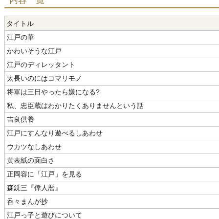
内容一覧
タイトル
江戸の華
かわいそうな江戸
江戸のディレッタント
太長いのにはコマリモノ
将軍は三日やったら嫌になる?
私、忠臣蔵はわかりたくありませんという話
吉良供養
江戸にすんなり遊べるしあわせ
ウカツなしあわせ
黄表紙の面白さ
正岡容に「江戸」を見る
森銑三『偉人暦』
呑々まんが抄
江戸っ子と遊びについて