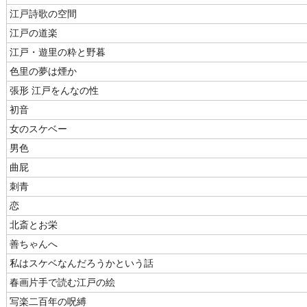
江戸詩歌の空間
江戸の道楽
江戸・遊里の粋と野暮
色里の夢は煙か
張形 江戸をんなの性
初音
女のスケベー
男色
曲屁
刺青
恋
北斎とお栄
善ちゃんへ
私はスケベなんだろうかという話
春画片手で読む江戸の絵
写楽二百年の呪縛