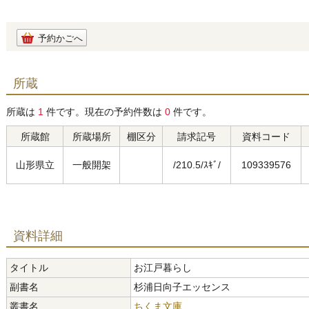
予約かごへ
所蔵
所蔵は
1
件です。現在の予約件数は
0
件です。
所蔵館
所蔵場所
棚区分
請求記号
資料コード
山形県立
一般開架
/210.5/ｽｷﾞ/
109339576
資料詳細
タイトル
お江戸暮らし
副書名
杉浦日向子エッセンス
叢書名
ちくま文庫